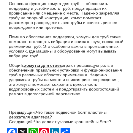
Основная функция хомута для труб — обеспечить
поддержку и устойчивость труб, предотвращая их
провисание или смещение с места. Надежно закрепляя
трубу на опорной конструкции, хомут помогает
равномерно распределить вес трубы и снизить риск ее
повреждения или протечек.
Помимо обеспечения поддержки, хомуты для труб также
помогают поглощать вибрации и снижать шум, вызванный
движением труб. Это особенно важно в промышленных
условиях, где машины и оборудование могут вызывать
вибрацию труб.
Общий,
хомуты для стоек
играют решающую роль в
обеспечении правильной установки и функционирования
труб в различных областях применения. Надежно
удерживая трубы на месте и снижая риск повреждения,
эти хомуты помогают сохранить целостность
водопроводных систем и предотвратить дорогостоящий
ремонт в долгосрочной перспективе.
Предыдущий:
Что такое подвесной болт пластины
держателя адаптера?
Следующий:
Что делают угловые кронштейны Strut?
Facebook
X
WhatsApp
Pinterest
LinkedIn
Share