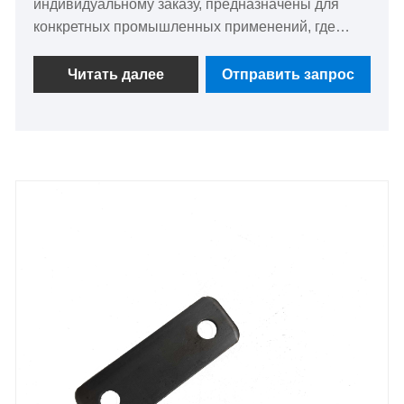
индивидуальному заказу, предназначены для
конкретных промышленных применений, где
стандартные компоненты не соответствуют
требованиям. Эти детали, широко используемые
Читать далее
Отправить запрос
в автомобильной, строительной и
машиностроительной отраслях, обеспечивают
необходимую поддержку и возможность
подключения. Изготовленные из
высококачественных материалов, таких как
нержавеющая сталь и алюминий, они
обеспечивают исключительную прочность и
долговечность. Благодаря точному
проектированию и возможностям
индивидуальной настройки наши штампованные
детали обеспечивают идеальную посадку и
превосходную производительность в любых
сложных условиях. Выбирайте нашу продукцию
для индивидуальных решений, отвечающих