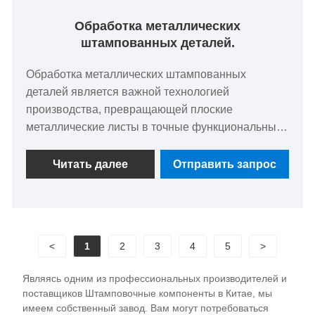
Обработка металлических
штампованных деталей.
Обработка металлических штампованных
деталей является важной технологией
производства, превращающей плоские
металлические листы в точные функциональные
компоненты для таких отраслей, как
автомобильная, аэрокосмическая и электронная.
Читать далее
Отправить запрос
Этот сложный процесс включает в себя
несколько этапов, включая проектирование,
выбор материала, оснастку, штамповку и отделку.
Используя различные методы, такие как
<
1
2
3
4
5
>
прогрессивная штамповка, трансферная
штамповка и глубокая вытяжка, производители
Являясь одним из профессиональных производителей и
достигают высокой точности и эффективности.
поставщиков Штамповочные компоненты в Китае, мы
Выбор материалов, таких как сталь, алюминий,
имеем собственный завод. Вам могут потребоваться