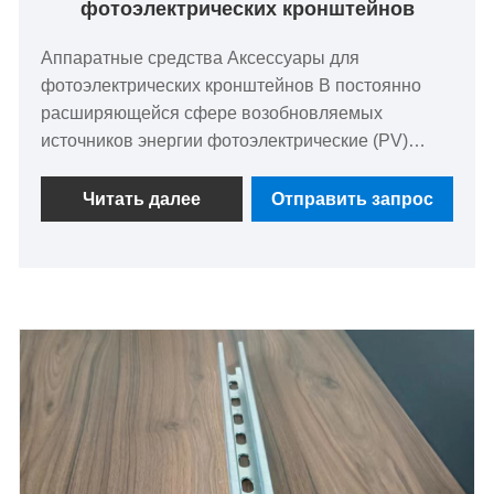
фотоэлектрических кронштейнов
Аппаратные средства Аксессуары для
фотоэлектрических кронштейнов В постоянно
расширяющейся сфере возобновляемых
источников энергии фотоэлектрические (PV)
системы играют важнейшую роль в устойчивом
производстве электроэнергии. Решающее
Читать далее
Отправить запрос
значение для эффективности и долговечности
этих систем имеют часто упускаемые из виду, но
незаменимые компоненты: крепежные изделия
для аксессуаров для монтажа фотоэлектрических
систем.