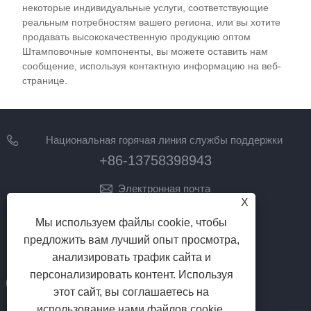
латунь и медь, существенно влияет на конечный
некоторые индивидуальные услуги, соответствующие
реальным потребностям вашего региона, или вы хотите
продукт. В этой статье подробно рассматривается
продавать высококачественную продукцию оптом
обработка металлических штампованных
Штамповочные компоненты, вы можете оставить нам
деталей, уделяя особое внимание последним
сообщение, используя контактную информацию на веб-
достижениям и инновациям в этой области.
странице.
Национальная горячая линия службы поддержки
клиентов
+86-13758398943
Электронная почта
X
lilyz@junmetal.com
Мы используем файлы cookie, чтобы
junmetal.hardware.ltd@gmail.com
предложить вам лучший опыт просмотра,
ПОДПИСЫВАЙТЕСЬ НА НАС
анализировать трафик сайта и
персонализировать контент. Используя
этот сайт, вы соглашаетесь на
использование нами файлов cookie.