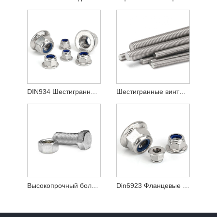
DIN934 Шестигранные гайки из углеродистой стали, оцинкованные, класс 8,8
Шестигранные винты DIN931 из нержавеющей стали
Высокопрочный болт с шестигранной головкой из черной углеродистой стали класса 12,9
Din6923 Фланцевые гайки Сталь из алюминиевого сплава M6