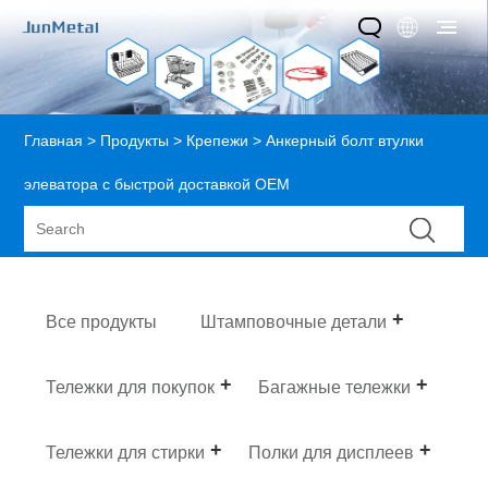
Главная
>
Продукты
>
Крепежи
> Анкерный болт втулки
элеватора с быстрой доставкой OEM
Все продукты
Штамповочные детали
Тележки для покупок
Багажные тележки
Тележки для стирки
Полки для дисплеев